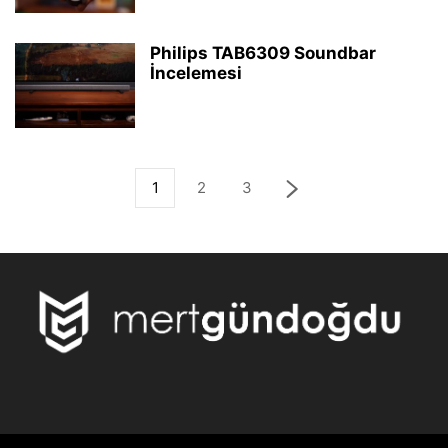
Philips TAB6309 Soundbar
İncelemesi
1
2
3