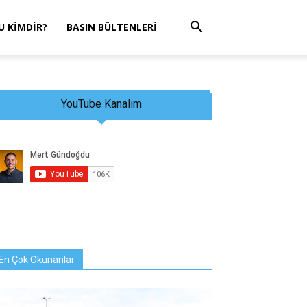
 KIMDIR?
BASIN BÜLTENLERI
YouTube Kanalım
En Çok Okunanlar