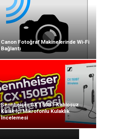
Canon Fotoğraf Makinelerinde Wi-Fi
Bağlantı
Sennheiser CX 150BT Kablosuz
Kulak İçi Mikrofonlu Kulaklık
İncelemesi