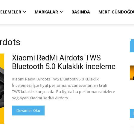
CELEMELER
MARKALAR
BASINDA
MERT GÜNDOĞDU
irdots
Xiaomi RedMi Airdots TWS
Bluetooth 5.0 Kulaklık İnceleme
Xiaomi RedMi Airdots TWS Bluetooth 5.0 Kulaklık
İncelemesi İşte fiyat performans canavarlarının kralı
TWS kulaklık karşınızda. Bu fiyata bu performansı bizlere
sağlayan Xiaomi RedMi Airdots...
Devamını Oku