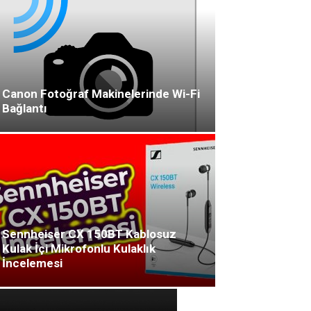
Canon Fotoğraf Makinelerinde Wi-Fi
Bağlantı
Sennheiser CX 150BT Kablosuz
Kulak İçi Mikrofonlu Kulaklık
İncelemesi