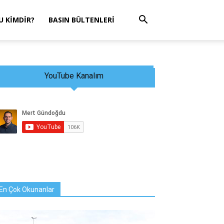
 KIMDIR?
BASIN BÜLTENLERI
YouTube Kanalım
En Çok Okunanlar