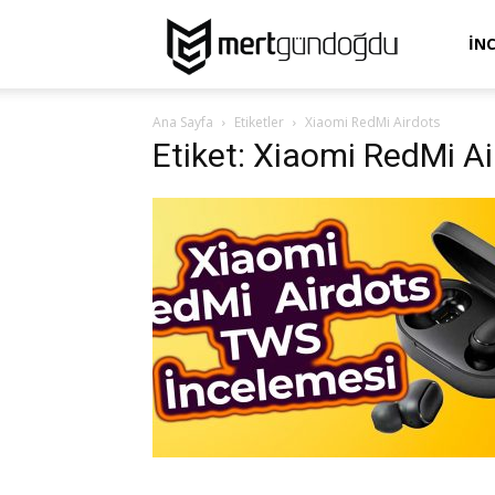
Mert
İN
Ana Sayfa
Etiketler
Xiaomi RedMi Airdots
Gündoğdu
Etiket: Xiaomi RedMi A