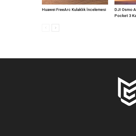
Huawei FreeArc Kulaklık İncelemesi
DJI Osmo A
Pocket 3 Ka