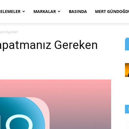
CELEMELER
MARKALAR
BASINDA
MERT GÜNDOĞDU
en Ayarlar!
apatmanız Gereken