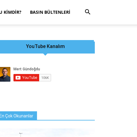
 KIMDIR?
BASIN BÜLTENLERI
YouTube Kanalım
En Çok Okunanlar