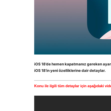
iOS 18’de hemen kapatmanız gereken ayarlar
iOS 18’in yeni özelliklerine dair detaylar.
Konu ile ilgili tüm detaylar için aşağıdaki v