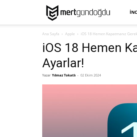
Mert
İN
Ana Sayfa
Apple
iOS 18 Hemen Kapatmanız Gerek
Gündoğdu
iOS 18 Hemen K
Ayarlar!
Yazar
Yılmaz Tokatlı
-
02 Ekim 2024