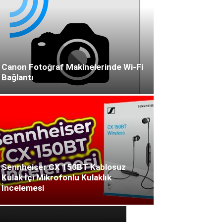
Canon Fotoğraf Makinelerinde Wi-Fi
Bağlantı
Sennheiser CX 150BT Kablosuz
Kulak İçi Mikrofonlu Kulaklık
İncelemesi