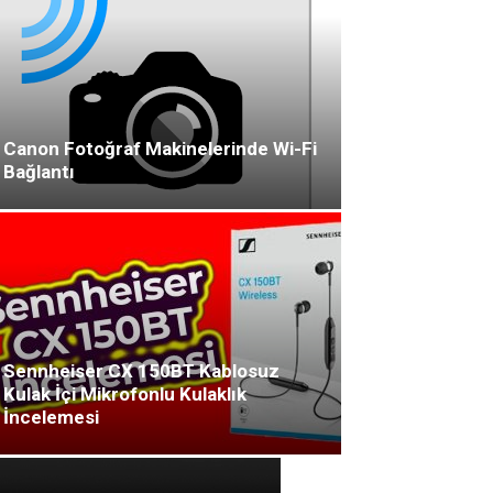
Canon Fotoğraf Makinelerinde Wi-Fi
Bağlantı
Sennheiser CX 150BT Kablosuz
Kulak İçi Mikrofonlu Kulaklık
İncelemesi