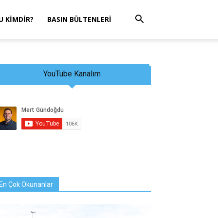
 KIMDIR?
BASIN BÜLTENLERI
YouTube Kanalım
En Çok Okunanlar