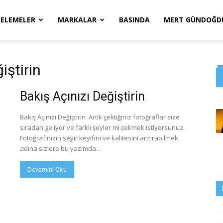
CELEMELER
MARKALAR
BASINDA
MERT GÜNDOĞDU
iştirin
Bakış Açınızı Değiştirin
Bakış Açınızı Değiştirin. Artık çektiğiniz fotoğraflar size
sıradan geliyor ve farklı şeyler mi çekmek istiyorsunuz.
Fotoğrafınızın seyir keyifini ve kalitesini arttırabilmek
adına sizlere bu yazımda...
Devamını Oku