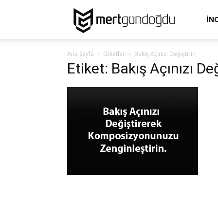
Mert
İN
Ana Sayfa
Etiketler
Bakış Açınızı Değiştirin
Gündoğdu
Etiket: Bakış Açınızı Değ