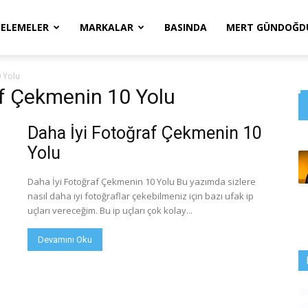
CELEMELER
MARKALAR
BASINDA
MERT GÜNDOĞDU
 Yolu
af Çekmenin 10 Yolu
Daha İyi Fotoğraf Çekmenin 10
Yolu
Daha İyi Fotoğraf Çekmenin 10 Yolu Bu yazımda sizlere
nasıl daha iyi fotoğraflar çekebilmeniz için bazı ufak ip
uçları vereceğim. Bu ip uçları çok kolay...
Devamını Oku