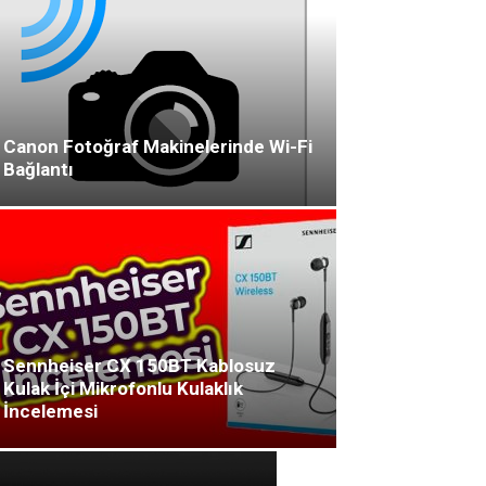
Canon Fotoğraf Makinelerinde Wi-Fi
Bağlantı
Sennheiser CX 150BT Kablosuz
Kulak İçi Mikrofonlu Kulaklık
İncelemesi