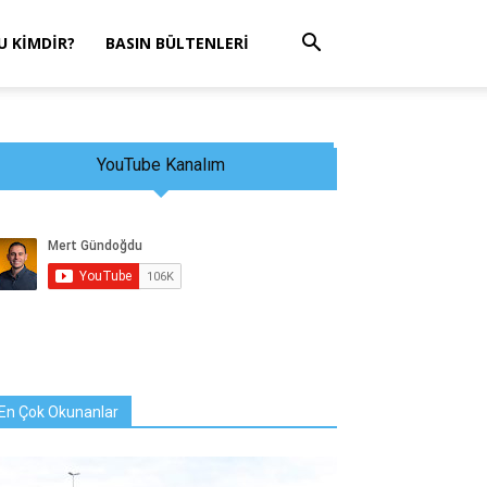
 KIMDIR?
BASIN BÜLTENLERI
YouTube Kanalım
En Çok Okunanlar