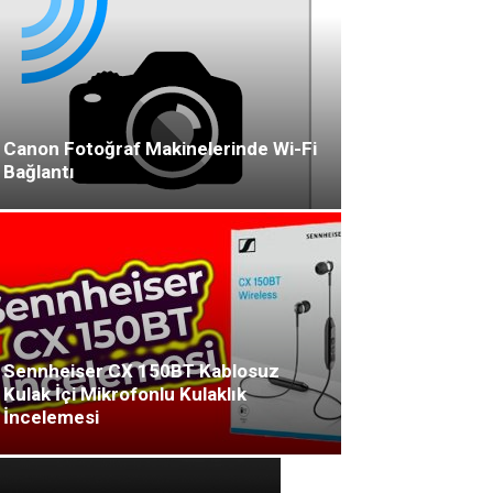
Canon Fotoğraf Makinelerinde Wi-Fi
Bağlantı
Sennheiser CX 150BT Kablosuz
Kulak İçi Mikrofonlu Kulaklık
İncelemesi