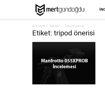
Mert
İN
Ana Sayfa
Etiketler
Tripod önerisi
Gündoğdu
Etiket: tripod önerisi