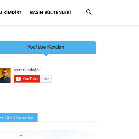
 KIMDIR?
BASIN BÜLTENLERI
YouTube Kanalım
En Çok Okunanlar